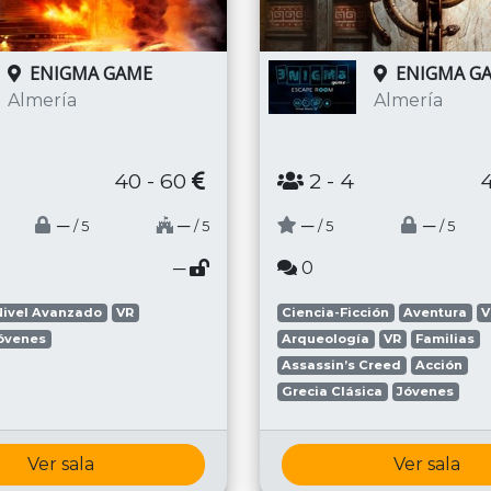
ENIGMA GAME
ENIGMA G
Almería
Almería
40 - 60
2
- 4
─
─
─
─
/ 5
/ 5
/ 5
/ 5
─
0
Nivel Avanzado
VR
Ciencia-Ficción
Aventura
V
óvenes
Arqueología
VR
Familias
Assassin’s Creed
Acción
Grecia Clásica
Jóvenes
Ver sala
Ver sala