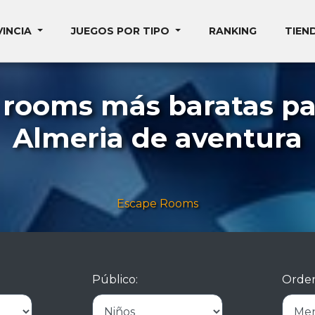
VINCIA
JUEGOS POR TIPO
RANKING
TIEN
 rooms más baratas pa
Almeria de aventura
Escape Rooms
Público:
Orden