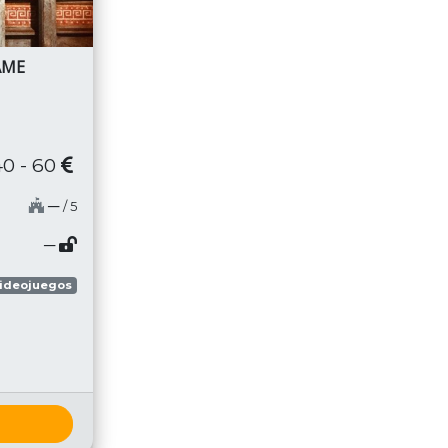
AME
40 - 60
─
/ 5
─
ideojuegos