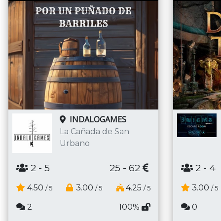
INDALOGAMES
La Cañada de San
Urbano
2
- 4
2
- 5
25 - 62
3.00
4.50
3.00
4.25
/ 5
/ 5
/ 5
/ 5
0
2
100%