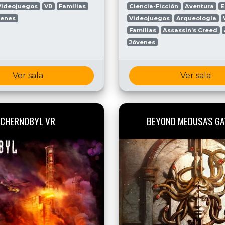
Videojuegos
VR
Familias
Ciencia-Ficción
Aventura
E
venes
Videojuegos
Arqueología
Familias
Assassin’s Creed
Jóvenes
Ver sala
Ver sala
CHERNOBYL VR
BEYOND MEDUSA'S GA