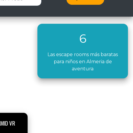
6
Las escape rooms más baratas
para niños en Almeria de
aventura
AMID VR