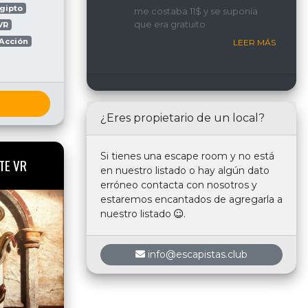
implicada y con una
gipto
me costaba 11$ y se suponía
interacción constante con
que era gratuito
VR
nosotros.
Acción
LEER MÁS
¿Eres propietario de un local?
Si tienes una escape room y no está
TE VR
en nuestro listado o hay algún dato
erróneo contacta con nosotros y
estaremos encantados de agregarla a
nuestro listado
.
info@escapistas.club