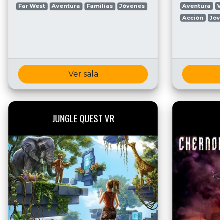
Aventura
Far West
Aventura
Familias
Jóvenes
Acción
Jó
Ver sala
JUNGLE QUEST VR