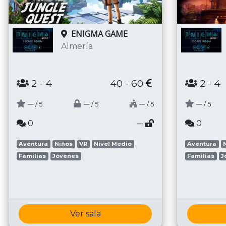
ENIGMA GAME
Almería
2
- 4
40 - 60
2
- 4
─
─
─
─
/ 5
/ 5
/ 5
/ 5
0
─
0
Aventura
Niños
VR
Nivel Medio
Aventura
Familias
Jóvenes
Familias
J
Ver sala