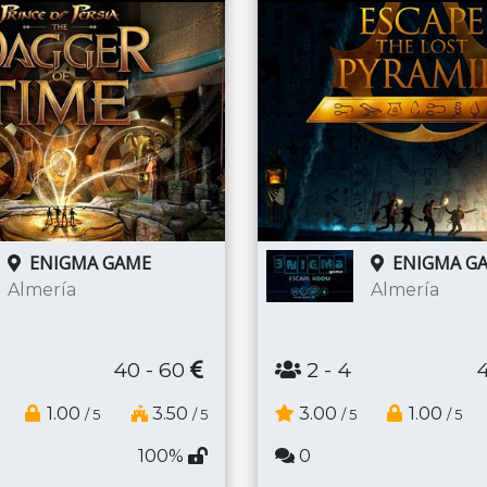
ENIGMA GAME
ENIGMA G
Almería
Almería
40 - 60
2
- 4
1.00
3.50
3.00
1.00
/ 5
/ 5
/ 5
/ 5
100%
0