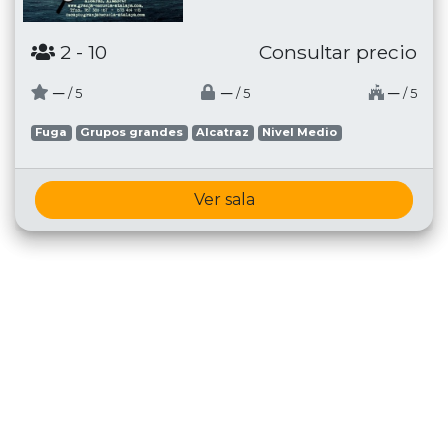
2
- 10
Consultar precio
─
─
─
/ 5
/ 5
/ 5
Fuga
Grupos grandes
Alcatraz
Nivel Medio
Ver sala