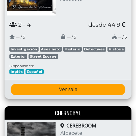
2
- 4
desde 44.9
─
─
─
/ 5
/ 5
/ 5
Investigación
Asesinato
Misterio
Detectives
Historia
Exterior
Street Escape
Disponible en:
Inglés
Español
Ver sala
CHERNOBYL
CEREBROOM
Albacete