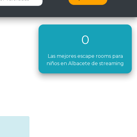
0
Las mejores escape rooms para
niños en Albacete de streaming