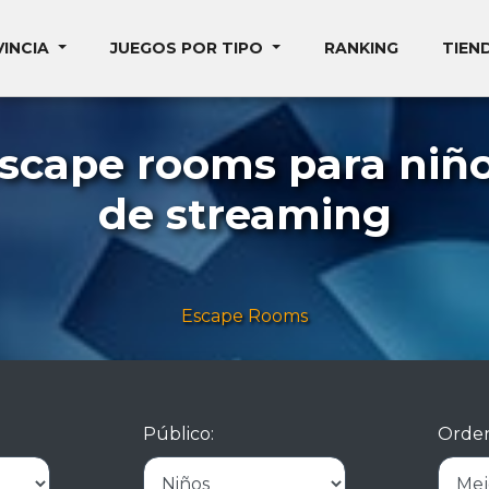
VINCIA
JUEGOS POR TIPO
RANKING
TIEN
escape rooms para niño
de streaming
Escape Rooms
Público:
Orden