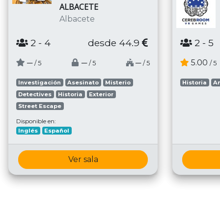
ALBACETE
Albacete
2
- 4
desde 44.9
2
- 5
─
─
─
5.00
/ 5
/ 5
/ 5
/ 5
Investigación
Asesinato
Misterio
Historia
A
Detectives
Historia
Exterior
Street Escape
Disponible en:
Inglés
Español
Ver sala