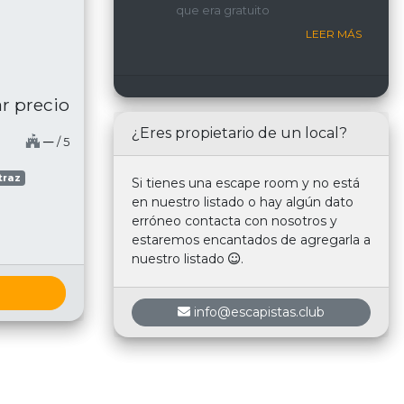
que era gratuito
nosotros.
LEER MÁS
r precio
¿Eres propietario de un local?
─
/ 5
traz
Si tienes una escape room y no está
en nuestro listado o hay algún dato
erróneo contacta con nosotros y
estaremos encantados de agregarla a
nuestro listado
.
info@escapistas.club