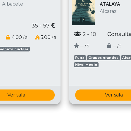
ATALAYA
Albacete
Alcaraz
35 - 57
2
- 10
Consulta
4.00
5.00
/ 5
/ 5
─
─
/ 5
/ 5
menaza nuclear
Fuga
Grupos grandes
Alca
Nivel Medio
Ver sala
Ver sala