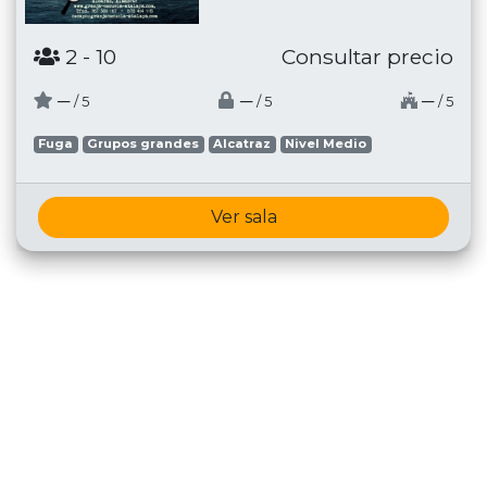
2
- 10
Consultar precio
─
─
─
/ 5
/ 5
/ 5
Fuga
Grupos grandes
Alcatraz
Nivel Medio
Ver sala