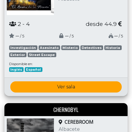
2
- 4
desde 44.9
─
─
─
/ 5
/ 5
/ 5
Investigación
Asesinato
Misterio
Detectives
Historia
Exterior
Street Escape
Disponible en:
Inglés
Español
Ver sala
CHERNOBYL
CEREBROOM
Albacete