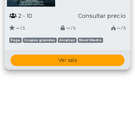
2
- 10
Consultar precio
─
─
─
/ 5
/ 5
/ 5
Fuga
Grupos grandes
Alcatraz
Nivel Medio
Ver sala