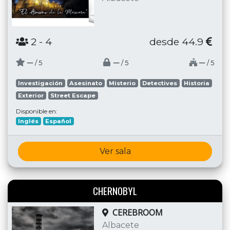
2
- 4
desde 44.9
─
─
─
/ 5
/ 5
/ 5
Investigación
Asesinato
Misterio
Detectives
Historia
Exterior
Street Escape
Disponible en:
Inglés
Español
Ver sala
CHERNOBYL
CEREBROOM
Albacete