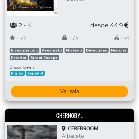
2
- 4
desde 44.9
─
─
─
/ 5
/ 5
/ 5
Investigación
Asesinato
Misterio
Detectives
Historia
Exterior
Street Escape
Disponible en:
Inglés
Español
Ver sala
CHERNOBYL
CEREBROOM
Albacete