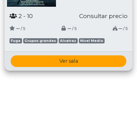
2
- 10
Consultar precio
─
─
─
/ 5
/ 5
/ 5
Fuga
Grupos grandes
Alcatraz
Nivel Medio
Ver sala