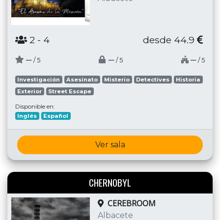
2
- 4
desde 44.9
─
─
─
/ 5
/ 5
/ 5
Investigación
Asesinato
Misterio
Detectives
Historia
Exterior
Street Escape
Disponible en:
Inglés
Español
Ver sala
CHERNOBYL
CEREBROOM
Albacete