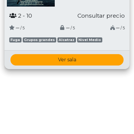
2
- 10
Consultar precio
─
─
─
/ 5
/ 5
/ 5
Fuga
Grupos grandes
Alcatraz
Nivel Medio
Ver sala