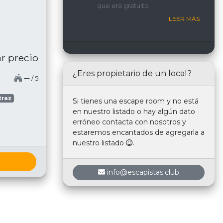
que era gratuito
nosotros.
LEER MÁS
r precio
¿Eres propietario de un local?
─
/ 5
traz
Si tienes una escape room y no está
en nuestro listado o hay algún dato
erróneo contacta con nosotros y
estaremos encantados de agregarla a
nuestro listado
.
info@escapistas.club