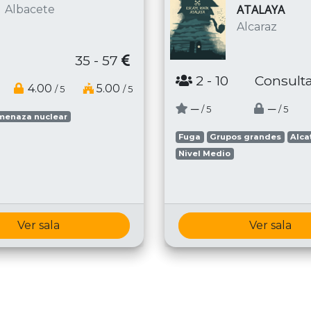
ATALAYA
Albacete
Alcaraz
35 - 57
2
- 10
Consulta
4.00
5.00
/ 5
/ 5
─
─
/ 5
/ 5
menaza nuclear
Fuga
Grupos grandes
Alca
Nivel Medio
Ver sala
Ver sala