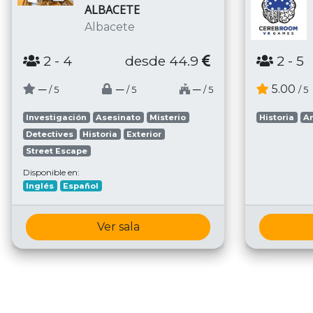
ALBACETE
Albacete
2
- 4
desde 44.9
2
- 5
─
─
─
5.00
/ 5
/ 5
/ 5
/ 5
Investigación
Asesinato
Misterio
Historia
A
Detectives
Historia
Exterior
Street Escape
Disponible en:
Inglés
Español
Ver sala