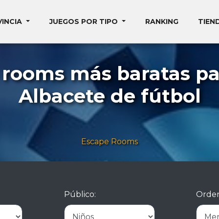
VINCIA
JUEGOS POR TIPO
RANKING
TIEN
 rooms más baratas pa
Albacete de fútbol
Escape Rooms
Público:
Orden