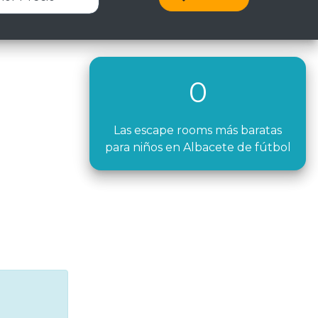
0
Las escape rooms más baratas
para niños en Albacete de fútbol