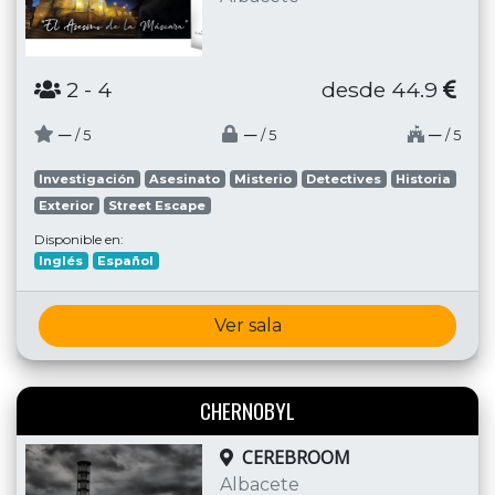
2
- 4
desde 44.9
─
─
─
/ 5
/ 5
/ 5
Investigación
Asesinato
Misterio
Detectives
Historia
Exterior
Street Escape
Disponible en:
Inglés
Español
Ver sala
CHERNOBYL
CEREBROOM
Albacete