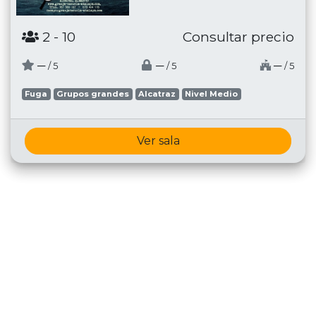
2
- 10
Consultar precio
─
─
─
/ 5
/ 5
/ 5
Fuga
Grupos grandes
Alcatraz
Nivel Medio
Ver sala