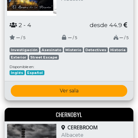
2
- 4
desde 44.9
─
─
─
/ 5
/ 5
/ 5
Investigación
Asesinato
Misterio
Detectives
Historia
Exterior
Street Escape
Disponible en:
Inglés
Español
Ver sala
CHERNOBYL
CEREBROOM
Albacete