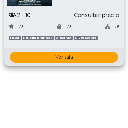
2
- 10
Consultar precio
─
─
─
/ 5
/ 5
/ 5
Fuga
Grupos grandes
Alcatraz
Nivel Medio
Ver sala