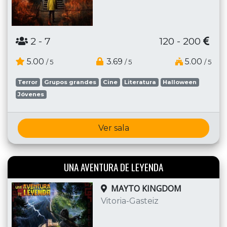
2
- 7
120 - 200
5.00
3.69
5.00
/ 5
/ 5
/ 5
Terror
Grupos grandes
Cine
Literatura
Halloween
Jóvenes
Ver sala
UNA AVENTURA DE LEYENDA
MAYTO KINGDOM
Vitoria-Gasteiz