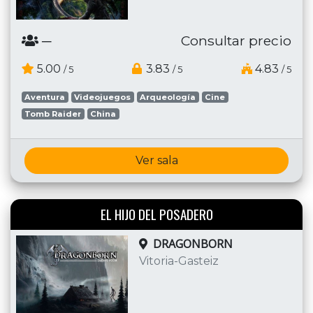
─
Consultar precio
5.00
3.83
4.83
/ 5
/ 5
/ 5
Aventura
Videojuegos
Arqueología
Cine
Tomb Raider
China
Ver sala
EL HIJO DEL POSADERO
DRAGONBORN
Vitoria-Gasteiz