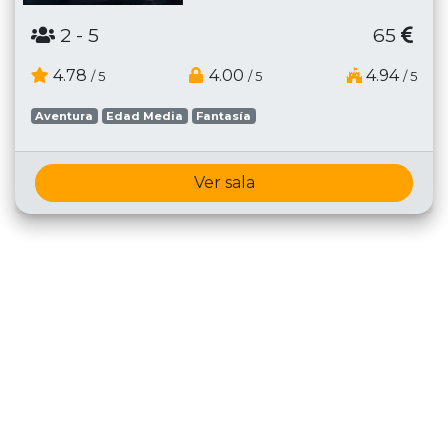
2
- 5
65
4.78
4.00
4.94
/ 5
/ 5
/ 5
Aventura
Edad Media
Fantasía
Ver sala