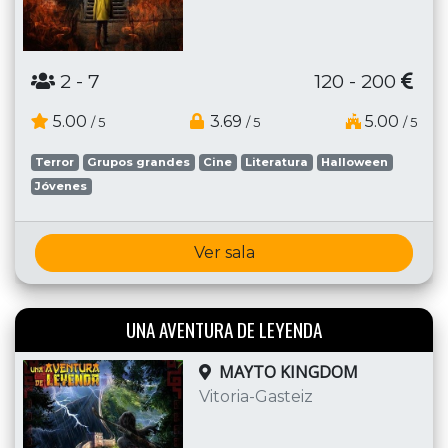
2
- 7
120 - 200
5.00
3.69
5.00
/ 5
/ 5
/ 5
Terror
Grupos grandes
Cine
Literatura
Halloween
Jóvenes
Ver sala
UNA AVENTURA DE LEYENDA
MAYTO KINGDOM
Vitoria-Gasteiz