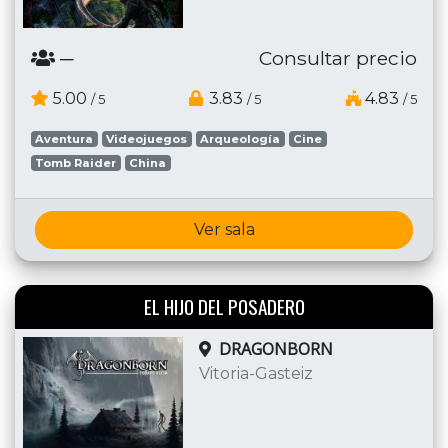
─
Consultar precio
5.00
3.83
4.83
/ 5
/ 5
/ 5
Aventura
Videojuegos
Arqueología
Cine
Tomb Raider
China
Ver sala
EL HIJO DEL POSADERO
DRAGONBORN
Vitoria-Gasteiz