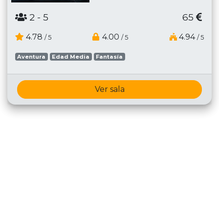
2
- 5
65
4.78
4.00
4.94
/ 5
/ 5
/ 5
Aventura
Edad Media
Fantasía
Ver sala