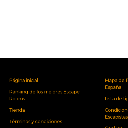
Página inicial
Mapa de 
España
Ranking de los mejores Escape
Rooms
Lista de t
Tienda
Condicion
Escapista
Términos y condiciones