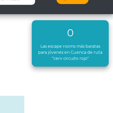
0
Las escape rooms más baratas
para jóvenes en Cuenca de ruta
"cerv circuito rojo"