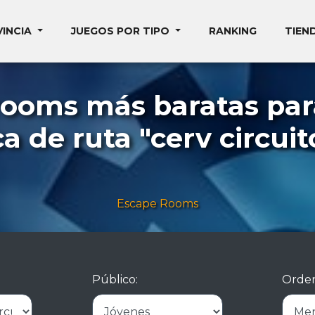
VINCIA
JUEGOS POR TIPO
RANKING
TIEN
rooms más baratas par
 de ruta "cerv circuit
Escape Rooms
Público:
Orden