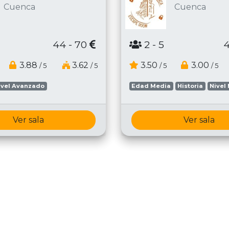
Cuenca
Cuenca
44 - 70
2
- 5
4
3.88
3.62
3.50
3.00
/ 5
/ 5
/ 5
/ 5
ivel Avanzado
Edad Media
Historia
Nivel
Ver sala
Ver sala