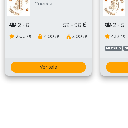
Cuenca
2
- 6
52 - 96
2
- 5
2.00
4.00
2.00
4.12
/ 5
/ 5
/ 5
/ 5
Misterio
N
Ver sala