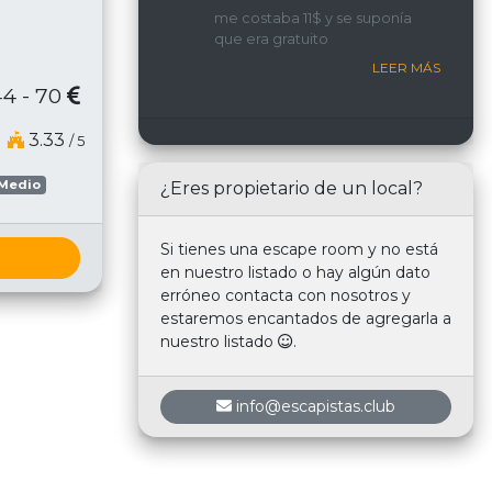
implicada y con una
me costaba 11$ y se suponía
interacción constante con
que era gratuito
nosotros.
LEER MÁS
4 - 70
3.33
/ 5
 Medio
¿Eres propietario de un local?
Si tienes una escape room y no está
en nuestro listado o hay algún dato
erróneo contacta con nosotros y
estaremos encantados de agregarla a
nuestro listado
.
info@escapistas.club