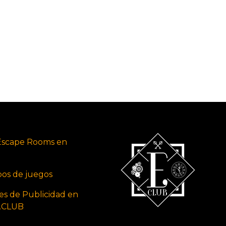
Escape Rooms en
ipos de juegos
es de Publicidad en
s.CLUB