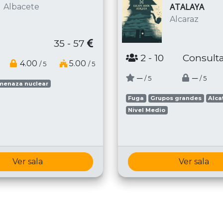
ATALAYA
Albacete
Alcaraz
35 - 57
2
- 10
Consulta
4.00
5.00
/ 5
/ 5
─
─
/ 5
/ 5
menaza nuclear
Fuga
Grupos grandes
Alca
Nivel Medio
Ver sala
Ver sala