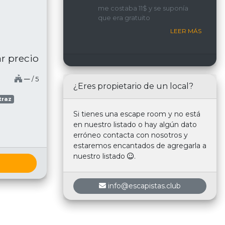
implicada y con una
me costaba 11$ y se suponía
interacción constante con
que era gratuito
nosotros.
LEER MÁS
r precio
─
/ 5
¿Eres propietario de un local?
traz
Si tienes una escape room y no está
en nuestro listado o hay algún dato
erróneo contacta con nosotros y
estaremos encantados de agregarla a
nuestro listado
.
info@escapistas.club