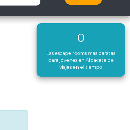
0
Las escape rooms más baratas
para jóvenes en Albacete de
viajes en el tiempo