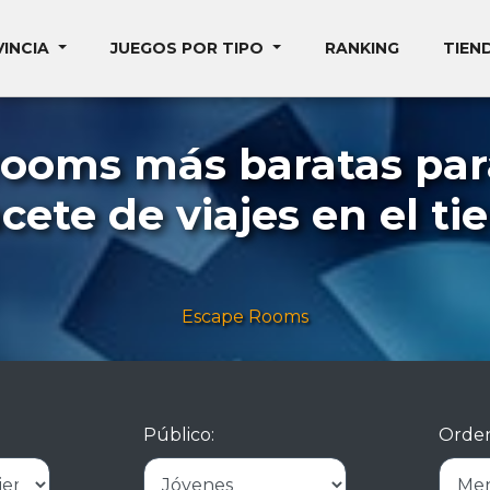
VINCIA
JUEGOS POR TIPO
RANKING
TIEN
rooms más baratas par
cete de viajes en el t
Escape Rooms
Público:
Orden