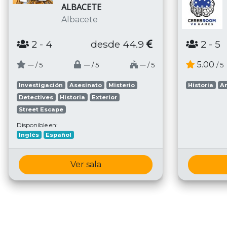
ALBACETE
Albacete
2
- 4
desde 44.9
2
- 5
─
─
─
5.00
/ 5
/ 5
/ 5
/ 5
Investigación
Asesinato
Misterio
Historia
A
Detectives
Historia
Exterior
Street Escape
Disponible en:
Inglés
Español
Ver sala