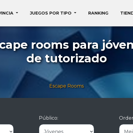
VINCIA
JUEGOS POR TIPO
RANKING
TIEN
scape rooms para jóven
de tutorizado
Escape Rooms
Público:
Orden