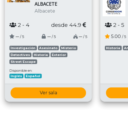
ALBACETE
Albacete
2
- 4
desde 44.9
2
- 5
─
─
─
5.00
/ 5
/ 5
/ 5
/ 5
Investigación
Asesinato
Misterio
Historia
A
Detectives
Historia
Exterior
Street Escape
Disponible en:
Inglés
Español
Ver sala