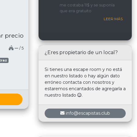
implicada y con una
me costaba 11$ y se suponía
interacción constante con
que era gratuito
nosotros.
LEER MÁS
r precio
─
/ 5
¿Eres propietario de un local?
traz
Si tienes una escape room y no está
en nuestro listado o hay algún dato
erróneo contacta con nosotros y
estaremos encantados de agregarla a
nuestro listado
.
info@escapistas.club