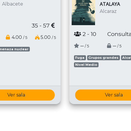
ATALAYA
Albacete
Alcaraz
35 - 57
2
- 10
Consulta
4.00
5.00
/ 5
/ 5
─
─
/ 5
/ 5
menaza nuclear
Fuga
Grupos grandes
Alca
Nivel Medio
Ver sala
Ver sala