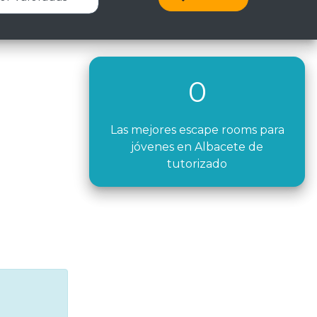
0
Las mejores escape rooms para
jóvenes en Albacete de
tutorizado