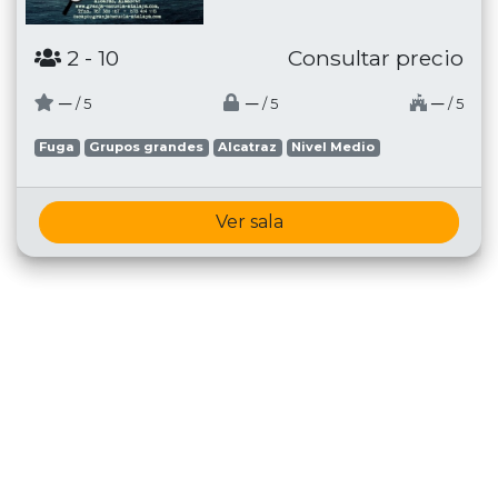
2
- 10
Consultar precio
─
─
─
/ 5
/ 5
/ 5
Fuga
Grupos grandes
Alcatraz
Nivel Medio
Ver sala