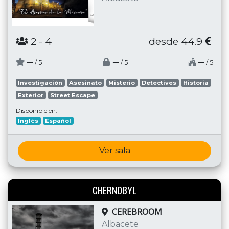
2
- 4
desde 44.9
─
─
─
/ 5
/ 5
/ 5
Investigación
Asesinato
Misterio
Detectives
Historia
Exterior
Street Escape
Disponible en:
Inglés
Español
Ver sala
CHERNOBYL
CEREBROOM
Albacete