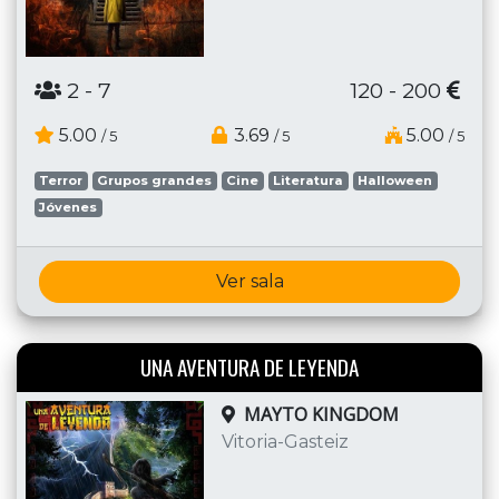
2
- 7
120 - 200
5.00
3.69
5.00
/ 5
/ 5
/ 5
Terror
Grupos grandes
Cine
Literatura
Halloween
Jóvenes
Ver sala
UNA AVENTURA DE LEYENDA
MAYTO KINGDOM
Vitoria-Gasteiz