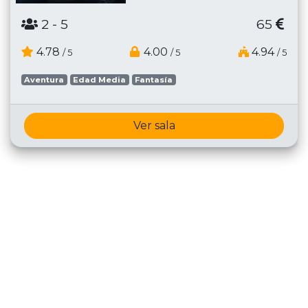
2
- 5
65
4.78
4.00
4.94
/ 5
/ 5
/ 5
Aventura
Edad Media
Fantasía
Ver sala