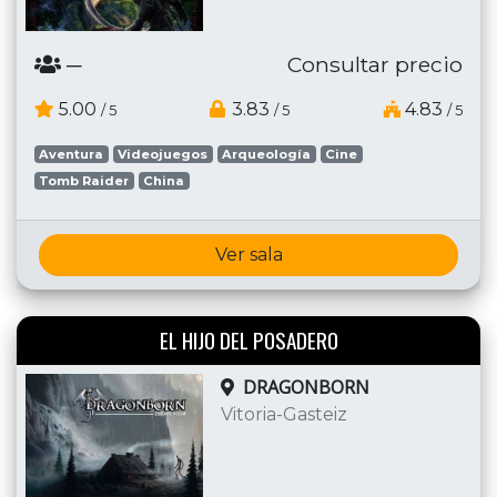
─
Consultar precio
5.00
3.83
4.83
/ 5
/ 5
/ 5
Aventura
Videojuegos
Arqueología
Cine
Tomb Raider
China
Ver sala
EL HIJO DEL POSADERO
DRAGONBORN
Vitoria-Gasteiz