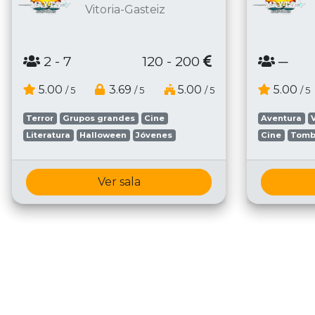
Vitoria-Gasteiz
2
- 7
120 - 200
─
5.00
3.69
5.00
5.00
/ 5
/ 5
/ 5
/ 5
Terror
Grupos grandes
Cine
Aventura
Literatura
Halloween
Jóvenes
Cine
Tomb
Ver sala