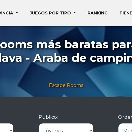
VINCIA
JUEGOS POR TIPO
RANKING
TIEN
rooms más baratas par
lava - Araba de campi
Escape Rooms
Público:
Orden