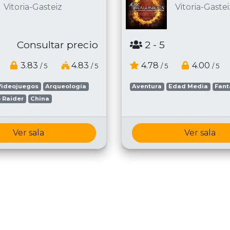
Vitoria-Gasteiz
Vitoria-Gastei
Consultar precio
2
- 5
3.83
4.83
4.78
4.00
/ 5
/ 5
/ 5
/ 5
Videojuegos
Arqueología
Aventura
Edad Media
Fant
 Raider
China
Ver sala
Ver sala