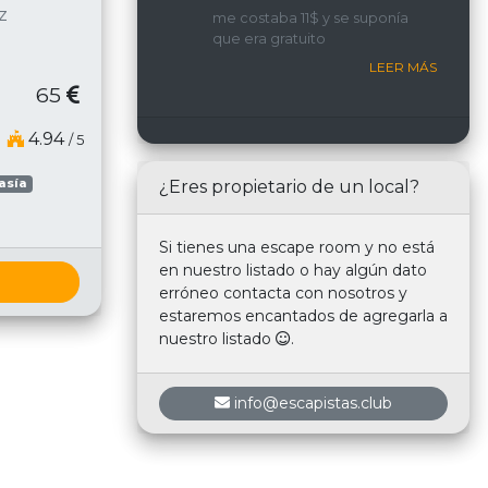
implicada y con una
z
me costaba 11$ y se suponía
interacción constante con
que era gratuito
nosotros.
LEER MÁS
65
4.94
/ 5
asía
¿Eres propietario de un local?
Si tienes una escape room y no está
en nuestro listado o hay algún dato
erróneo contacta con nosotros y
estaremos encantados de agregarla a
nuestro listado
.
info@escapistas.club