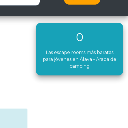
0
Las escape rooms más baratas
para jóvenes en Álava - Araba de
camping