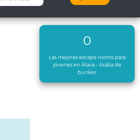
0
Las mejores escape rooms para
jóvenes en Álava - Araba de
bunker