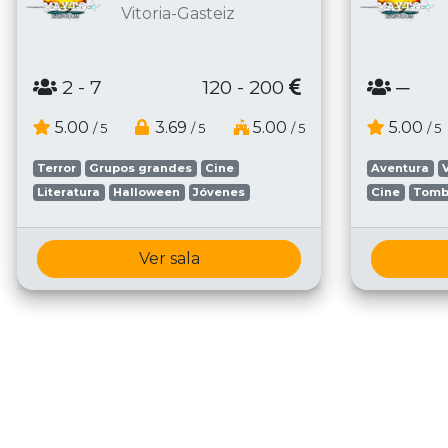
Vitoria-Gasteiz
2
- 7
120 - 200
─
5.00
3.69
5.00
5.00
/ 5
/ 5
/ 5
/ 5
Terror
Grupos grandes
Cine
Aventura
Literatura
Halloween
Jóvenes
Cine
Tomb
Ver sala