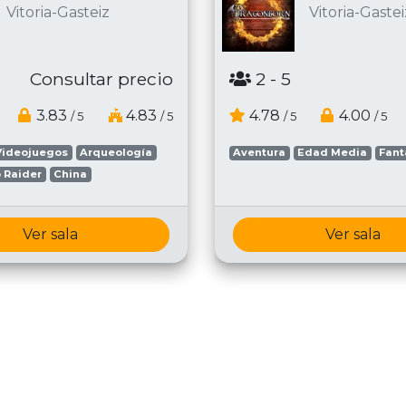
Vitoria-Gasteiz
Vitoria-Gastei
Consultar precio
2
- 5
3.83
4.83
4.78
4.00
/ 5
/ 5
/ 5
/ 5
Videojuegos
Arqueología
Aventura
Edad Media
Fant
 Raider
China
Ver sala
Ver sala