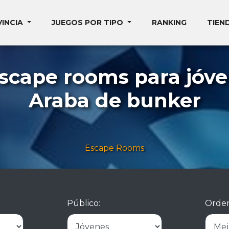
VINCIA
JUEGOS POR TIPO
RANKING
TIEN
scape rooms para jóve
Araba de bunker
Escape Rooms
Público:
Orden