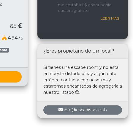
implicada y con una
z
me costaba 11$ y se suponía
interacción constante con
que era gratuito
nosotros.
LEER MÁS
65
4.94
/ 5
asía
¿Eres propietario de un local?
Si tienes una escape room y no está
en nuestro listado o hay algún dato
erróneo contacta con nosotros y
estaremos encantados de agregarla a
nuestro listado
.
info@escapistas.club