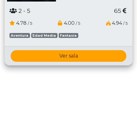
2
- 5
65
4.78
4.00
4.94
/ 5
/ 5
/ 5
Aventura
Edad Media
Fantasía
Ver sala