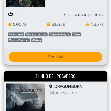
─
Consultar precio
5.00
3.83
4.83
/ 5
/ 5
/ 5
Aventura
Videojuegos
Arqueología
Cine
Tomb Raider
China
Ver sala
EL HIJO DEL POSADERO
DRAGONBORN
Vitoria-Gasteiz