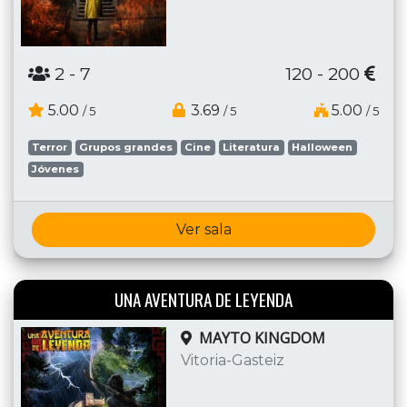
2
- 7
120 - 200
5.00
3.69
5.00
/ 5
/ 5
/ 5
Terror
Grupos grandes
Cine
Literatura
Halloween
Jóvenes
Ver sala
UNA AVENTURA DE LEYENDA
MAYTO KINGDOM
Vitoria-Gasteiz