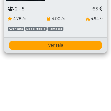
2
- 5
65
4.78
4.00
4.94
/ 5
/ 5
/ 5
Aventura
Edad Media
Fantasía
Ver sala