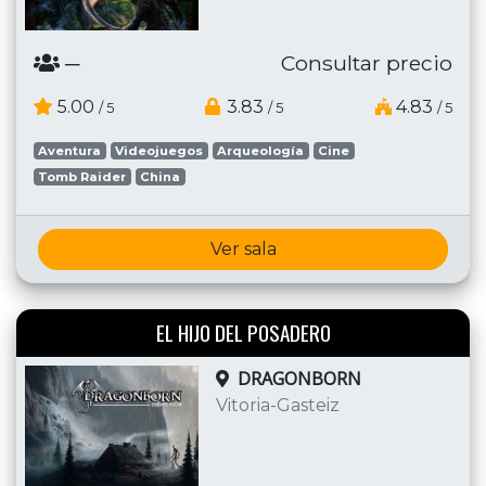
─
Consultar precio
5.00
3.83
4.83
/ 5
/ 5
/ 5
Aventura
Videojuegos
Arqueología
Cine
Tomb Raider
China
Ver sala
EL HIJO DEL POSADERO
DRAGONBORN
Vitoria-Gasteiz