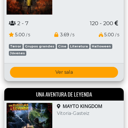
2
- 7
120 - 200
5.00
3.69
5.00
/ 5
/ 5
/ 5
Terror
Grupos grandes
Cine
Literatura
Halloween
Jóvenes
Ver sala
UNA AVENTURA DE LEYENDA
MAYTO KINGDOM
Vitoria-Gasteiz