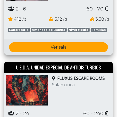
2
- 6
60 - 70
4.12
3.12
3.38
/ 5
/ 5
/ 5
Laboratorio
Amenaza de Bomba
Nivel Medio
Familias
Ver sala
U.E.D.A. UNIDAD ESPECIAL DE ANTIDISTURBIOS
FLUXUS ESCAPE ROOMS
Salamanca
2
- 24
60 - 240