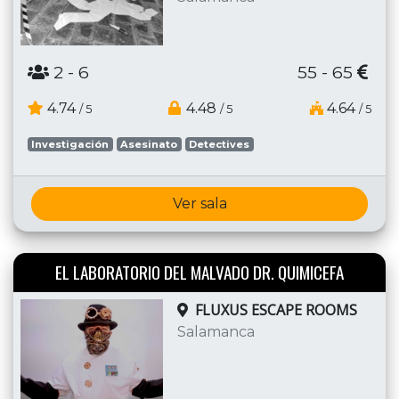
2
- 6
55 - 65
4.74
4.48
4.64
/ 5
/ 5
/ 5
Investigación
Asesinato
Detectives
Ver sala
EL LABORATORIO DEL MALVADO DR. QUIMICEFA
FLUXUS ESCAPE ROOMS
Salamanca