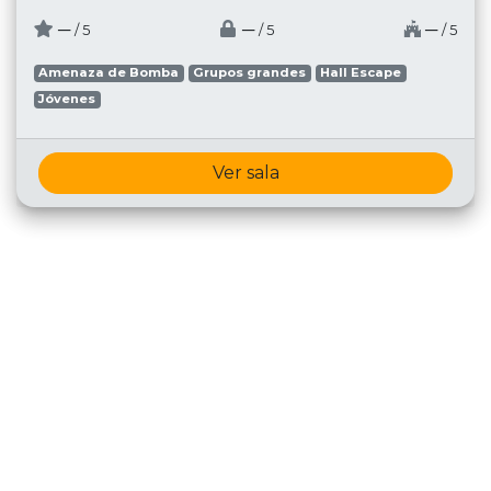
─
─
─
/ 5
/ 5
/ 5
Amenaza de Bomba
Grupos grandes
Hall Escape
Jóvenes
Ver sala