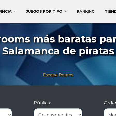
VINCIA
JUEGOS POR TIPO
RANKING
TIEN
rooms más baratas pa
Salamanca de piratas
Escape Rooms
Público:
Orden