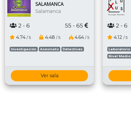
SALAMANCA
Salamanca
2
- 6
55 - 65
2
- 6
4.74
4.48
4.64
4.12
/ 5
/ 5
/ 5
/ 5
Investigación
Asesinato
Detectives
Laboratorio
Nivel Medio
Ver sala