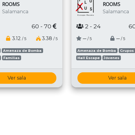
ROOMS
ROOMS
Salamanca
Salamanca
60 - 70
2
- 24
60
3.12
3.38
─
─
/ 5
/ 5
/ 5
/ 5
Amenaza de Bomba
Amenaza de Bomba
Grupos
Familias
Hall Escape
Jóvenes
Ver sala
Ver sala