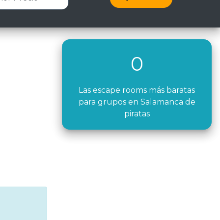
0
Las escape rooms más baratas
para grupos en Salamanca de
piratas