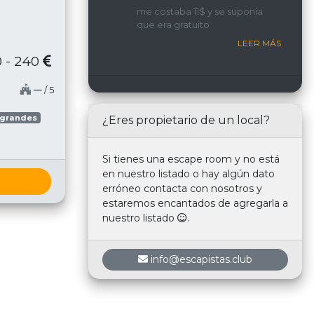
implicada y con una
me costaba 11$ y se suponía
interacción constante con
que era gratuito
nosotros.
LEER MÁS
 - 240
─
/ 5
 grandes
¿Eres propietario de un local?
Si tienes una escape room y no está
en nuestro listado o hay algún dato
erróneo contacta con nosotros y
estaremos encantados de agregarla a
nuestro listado
.
info@escapistas.club