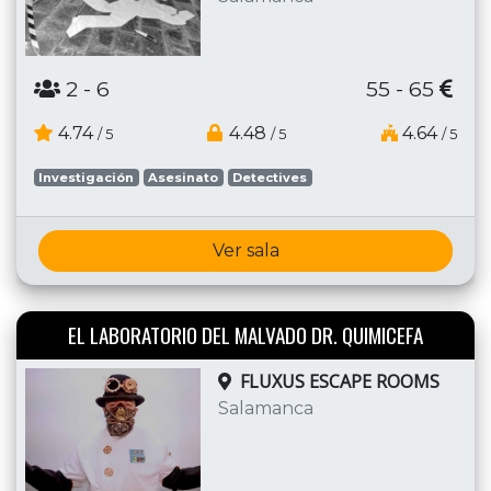
2
- 6
55 - 65
4.74
4.48
4.64
/ 5
/ 5
/ 5
Investigación
Asesinato
Detectives
Ver sala
EL LABORATORIO DEL MALVADO DR. QUIMICEFA
FLUXUS ESCAPE ROOMS
Salamanca