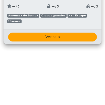
─
─
─
/ 5
/ 5
/ 5
Amenaza de Bomba
Grupos grandes
Hall Escape
Jóvenes
Ver sala