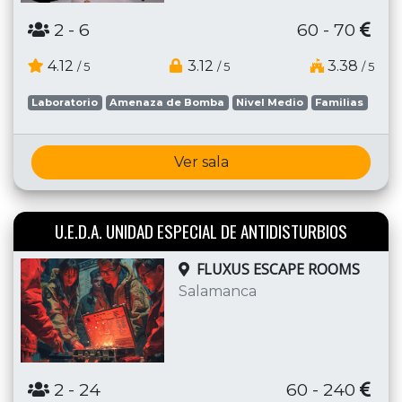
2
- 6
60 - 70
4.12
3.12
3.38
/ 5
/ 5
/ 5
Laboratorio
Amenaza de Bomba
Nivel Medio
Familias
Ver sala
U.E.D.A. UNIDAD ESPECIAL DE ANTIDISTURBIOS
FLUXUS ESCAPE ROOMS
Salamanca
2
- 24
60 - 240