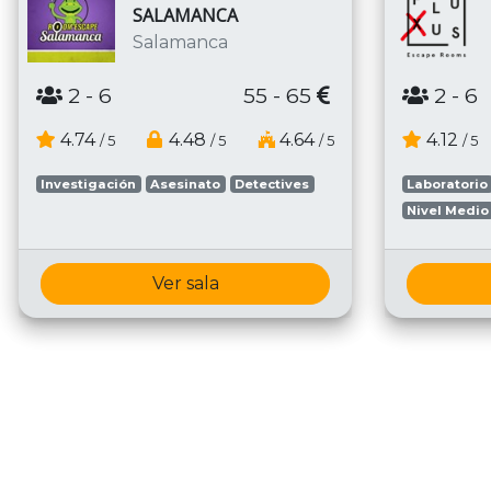
SALAMANCA
Salamanca
2
- 6
55 - 65
2
- 6
4.74
4.48
4.64
4.12
/ 5
/ 5
/ 5
/ 5
Investigación
Asesinato
Detectives
Laboratorio
Nivel Medio
Ver sala