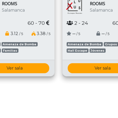
ROOMS
ROOMS
Salamanca
Salamanca
60 - 70
2
- 24
60
3.12
3.38
─
─
/ 5
/ 5
/ 5
/ 5
Amenaza de Bomba
Amenaza de Bomba
Grupos
Familias
Hall Escape
Jóvenes
Ver sala
Ver sala