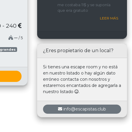
implicada y con una
me costaba 11$ y se suponía
interacción constante con
que era gratuito
nosotros.
LEER MÁS
 - 240
─
/ 5
 grandes
¿Eres propietario de un local?
Si tienes una escape room y no está
en nuestro listado o hay algún dato
erróneo contacta con nosotros y
estaremos encantados de agregarla a
nuestro listado
.
info@escapistas.club