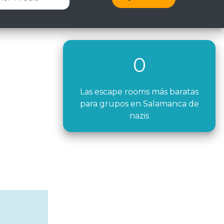
0
Las escape rooms más baratas
para grupos en Salamanca de
nazis