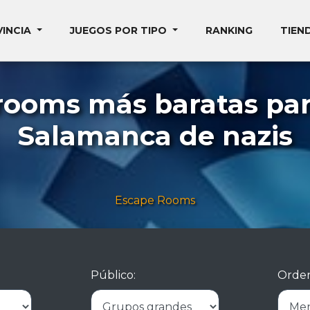
VINCIA
JUEGOS POR TIPO
RANKING
TIEN
rooms más baratas pa
Salamanca de nazis
Escape Rooms
Público:
Orden