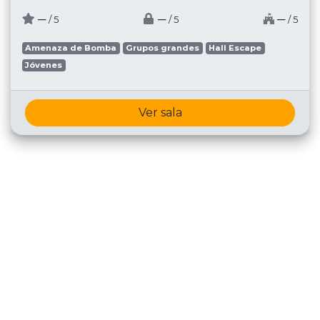
─
─
─
/ 5
/ 5
/ 5
Amenaza de Bomba
Grupos grandes
Hall Escape
Jóvenes
Ver sala