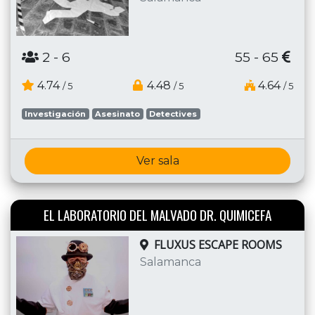
2
- 6
55 - 65
4.74
4.48
4.64
/ 5
/ 5
/ 5
Investigación
Asesinato
Detectives
Ver sala
EL LABORATORIO DEL MALVADO DR. QUIMICEFA
FLUXUS ESCAPE ROOMS
Salamanca