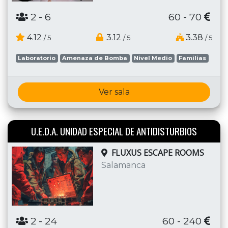
2
- 6
60 - 70
4.12
3.12
3.38
/ 5
/ 5
/ 5
Laboratorio
Amenaza de Bomba
Nivel Medio
Familias
Ver sala
U.E.D.A. UNIDAD ESPECIAL DE ANTIDISTURBIOS
FLUXUS ESCAPE ROOMS
Salamanca
2
- 24
60 - 240