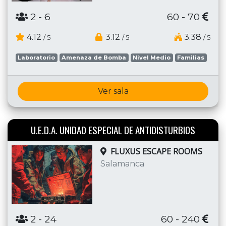
2
- 6
60 - 70
4.12
3.12
3.38
/ 5
/ 5
/ 5
Laboratorio
Amenaza de Bomba
Nivel Medio
Familias
Ver sala
U.E.D.A. UNIDAD ESPECIAL DE ANTIDISTURBIOS
FLUXUS ESCAPE ROOMS
Salamanca
2
- 24
60 - 240