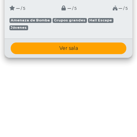
─
─
─
/ 5
/ 5
/ 5
Amenaza de Bomba
Grupos grandes
Hall Escape
Jóvenes
Ver sala