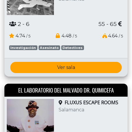
2
- 6
55 - 65
4.74
4.48
4.64
/ 5
/ 5
/ 5
Investigación
Asesinato
Detectives
Ver sala
EL LABORATORIO DEL MALVADO DR. QUIMICEFA
FLUXUS ESCAPE ROOMS
Salamanca