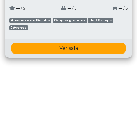
─
─
─
/ 5
/ 5
/ 5
Amenaza de Bomba
Grupos grandes
Hall Escape
Jóvenes
Ver sala