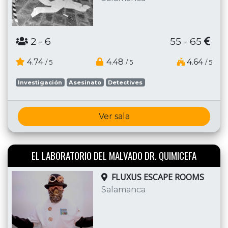
2
- 6
55 - 65
4.74
4.48
4.64
/ 5
/ 5
/ 5
Investigación
Asesinato
Detectives
Ver sala
EL LABORATORIO DEL MALVADO DR. QUIMICEFA
FLUXUS ESCAPE ROOMS
Salamanca