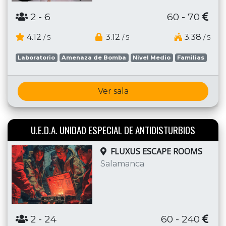
2
- 6
60 - 70
4.12
3.12
3.38
/ 5
/ 5
/ 5
Laboratorio
Amenaza de Bomba
Nivel Medio
Familias
Ver sala
U.E.D.A. UNIDAD ESPECIAL DE ANTIDISTURBIOS
FLUXUS ESCAPE ROOMS
Salamanca
2
- 24
60 - 240