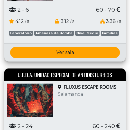
2
- 6
60 - 70
4.12
3.12
3.38
/ 5
/ 5
/ 5
Laboratorio
Amenaza de Bomba
Nivel Medio
Familias
Ver sala
U.E.D.A. UNIDAD ESPECIAL DE ANTIDISTURBIOS
FLUXUS ESCAPE ROOMS
Salamanca
2
- 24
60 - 240