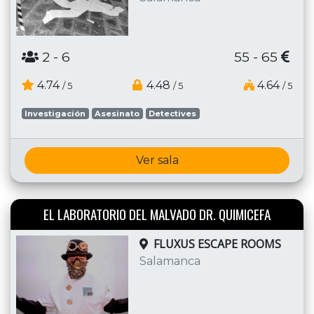
2
- 6
55 - 65
4.74
4.48
4.64
/ 5
/ 5
/ 5
Investigación
Asesinato
Detectives
Ver sala
EL LABORATORIO DEL MALVADO DR. QUIMICEFA
FLUXUS ESCAPE ROOMS
Salamanca