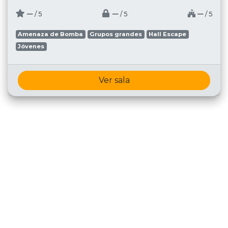
─
─
─
/ 5
/ 5
/ 5
Amenaza de Bomba
Grupos grandes
Hall Escape
Jóvenes
Ver sala