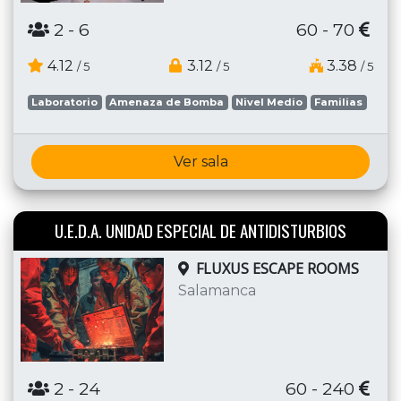
2
- 6
60 - 70
4.12
3.12
3.38
/ 5
/ 5
/ 5
Laboratorio
Amenaza de Bomba
Nivel Medio
Familias
Ver sala
U.E.D.A. UNIDAD ESPECIAL DE ANTIDISTURBIOS
FLUXUS ESCAPE ROOMS
Salamanca
2
- 24
60 - 240