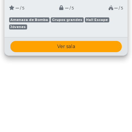
─
─
─
/ 5
/ 5
/ 5
Amenaza de Bomba
Grupos grandes
Hall Escape
Jóvenes
Ver sala