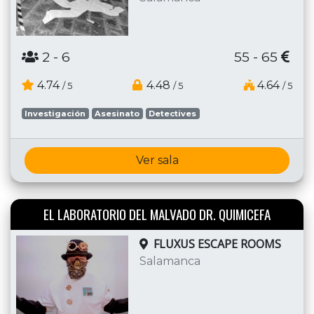
2
- 6
55 - 65
4.74
4.48
4.64
/ 5
/ 5
/ 5
Investigación
Asesinato
Detectives
Ver sala
EL LABORATORIO DEL MALVADO DR. QUIMICEFA
FLUXUS ESCAPE ROOMS
Salamanca