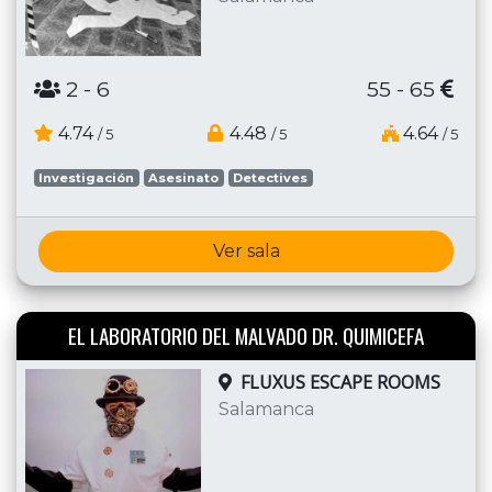
2
- 6
55 - 65
4.74
4.48
4.64
/ 5
/ 5
/ 5
Investigación
Asesinato
Detectives
Ver sala
EL LABORATORIO DEL MALVADO DR. QUIMICEFA
FLUXUS ESCAPE ROOMS
Salamanca