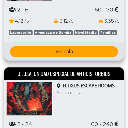
2
- 6
60 - 70
4.12
3.12
3.38
/ 5
/ 5
/ 5
Laboratorio
Amenaza de Bomba
Nivel Medio
Familias
Ver sala
U.E.D.A. UNIDAD ESPECIAL DE ANTIDISTURBIOS
FLUXUS ESCAPE ROOMS
Salamanca
2
- 24
60 - 240