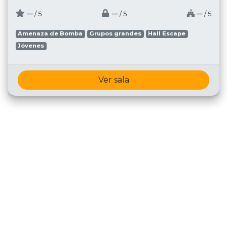
─
─
─
/ 5
/ 5
/ 5
Amenaza de Bomba
Grupos grandes
Hall Escape
Jóvenes
Ver sala