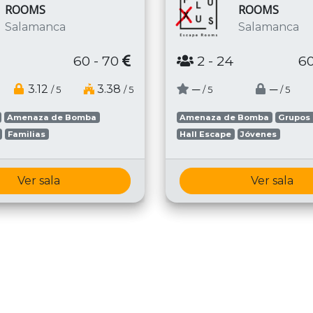
ROOMS
ROOMS
Salamanca
Salamanca
60 - 70
2
- 24
60
3.12
3.38
─
─
/ 5
/ 5
/ 5
/ 5
Amenaza de Bomba
Amenaza de Bomba
Grupos
Familias
Hall Escape
Jóvenes
Ver sala
Ver sala