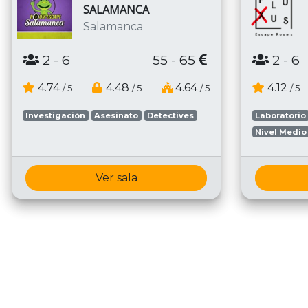
SALAMANCA
Salamanca
2
- 6
55 - 65
2
- 6
4.74
4.48
4.64
4.12
/ 5
/ 5
/ 5
/ 5
Investigación
Asesinato
Detectives
Laboratorio
Nivel Medio
Ver sala