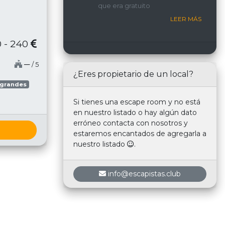
que era gratuito
nosotros.
LEER MÁS
 - 240
─
/ 5
¿Eres propietario de un local?
 grandes
Si tienes una escape room y no está
en nuestro listado o hay algún dato
erróneo contacta con nosotros y
estaremos encantados de agregarla a
nuestro listado
.
info@escapistas.club