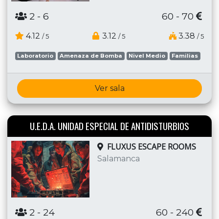
2
- 6
60 - 70
4.12
3.12
3.38
/ 5
/ 5
/ 5
Laboratorio
Amenaza de Bomba
Nivel Medio
Familias
Ver sala
U.E.D.A. UNIDAD ESPECIAL DE ANTIDISTURBIOS
FLUXUS ESCAPE ROOMS
Salamanca
2
- 24
60 - 240