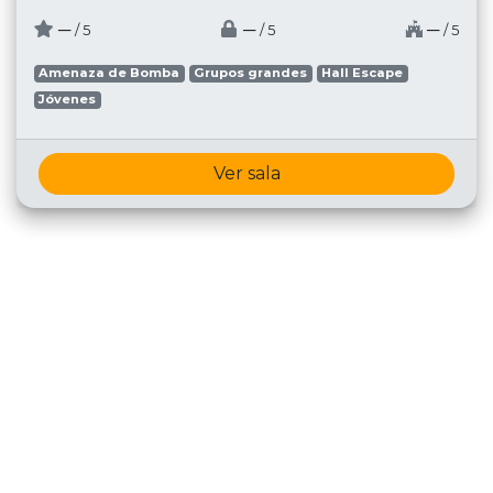
─
─
─
/ 5
/ 5
/ 5
Amenaza de Bomba
Grupos grandes
Hall Escape
Jóvenes
Ver sala