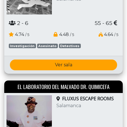
2
- 6
55 - 65
4.74
4.48
4.64
/ 5
/ 5
/ 5
Investigación
Asesinato
Detectives
Ver sala
EL LABORATORIO DEL MALVADO DR. QUIMICEFA
FLUXUS ESCAPE ROOMS
Salamanca