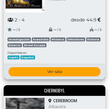
2
- 4
desde 44.9
─
─
─
/ 5
/ 5
/ 5
Investigación
Asesinato
Misterio
Detectives
Historia
Exterior
Street Escape
Disponible en:
Inglés
Español
Ver sala
CHERNOBYL
CEREBROOM
Albacete