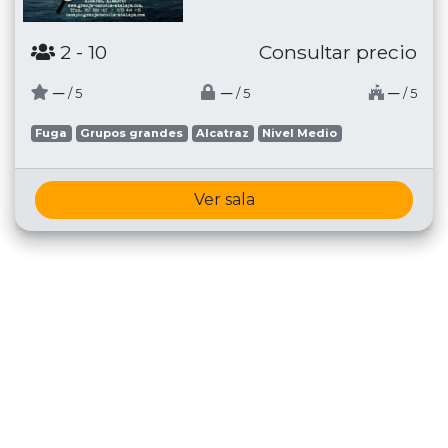
2
- 10
Consultar precio
─
─
─
/ 5
/ 5
/ 5
Fuga
Grupos grandes
Alcatraz
Nivel Medio
Ver sala