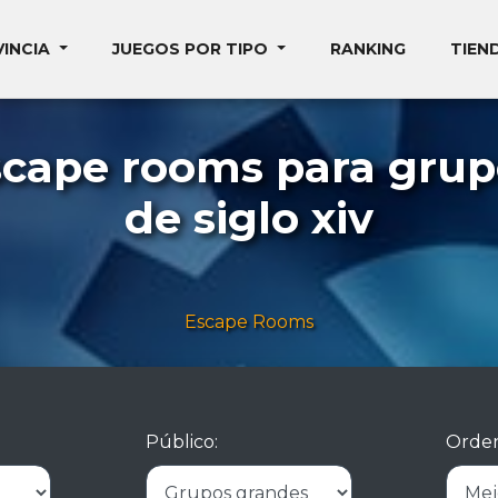
VINCIA
JUEGOS POR TIPO
RANKING
TIEN
scape rooms para grup
de siglo xiv
Escape Rooms
Público:
Orden