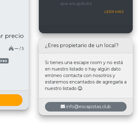
que era gratuito
nosotros.
LEER MÁS
r precio
¿Eres propietario de un local?
─
/ 5
traz
Si tienes una escape room y no está
en nuestro listado o hay algún dato
erróneo contacta con nosotros y
estaremos encantados de agregarla a
nuestro listado
.
info@escapistas.club