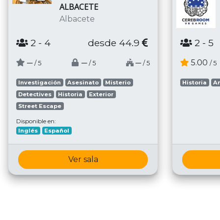
ALBACETE
Albacete
2
- 4
desde 44.9
2
- 5
─
─
─
5.00
/ 5
/ 5
/ 5
/ 5
Investigación
Asesinato
Misterio
Historia
A
Detectives
Historia
Exterior
Street Escape
Disponible en:
Inglés
Español
Ver sala