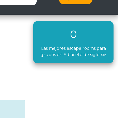
0
Las mejores escape rooms para
grupos en Albacete de siglo xiv