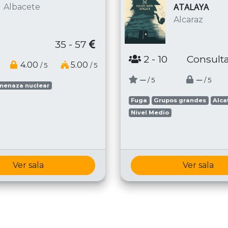
ATALAYA
Albacete
Alcaraz
35 - 57
2
- 10
Consulta
4.00
5.00
/ 5
/ 5
─
─
/ 5
/ 5
menaza nuclear
Fuga
Grupos grandes
Alca
Nivel Medio
Ver sala
Ver sala