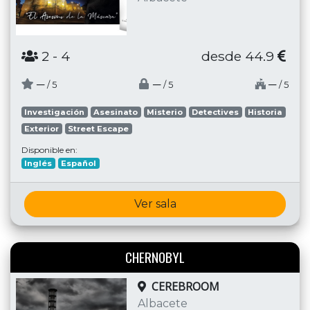
2
- 4
desde 44.9
─
─
─
/ 5
/ 5
/ 5
Investigación
Asesinato
Misterio
Detectives
Historia
Exterior
Street Escape
Disponible en:
Inglés
Español
Ver sala
CHERNOBYL
CEREBROOM
Albacete