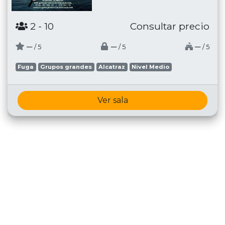
2
- 10
Consultar precio
─
─
─
/ 5
/ 5
/ 5
Fuga
Grupos grandes
Alcatraz
Nivel Medio
Ver sala