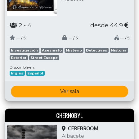
2
- 4
desde 44.9
─
─
─
/ 5
/ 5
/ 5
Investigación
Asesinato
Misterio
Detectives
Historia
Exterior
Street Escape
Disponible en:
Inglés
Español
Ver sala
CHERNOBYL
CEREBROOM
Albacete