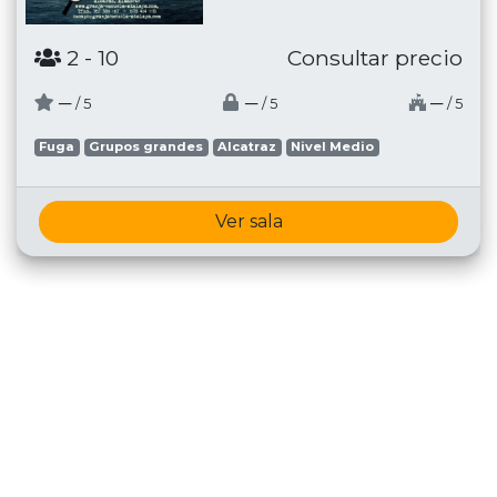
2
- 10
Consultar precio
─
─
─
/ 5
/ 5
/ 5
Fuga
Grupos grandes
Alcatraz
Nivel Medio
Ver sala