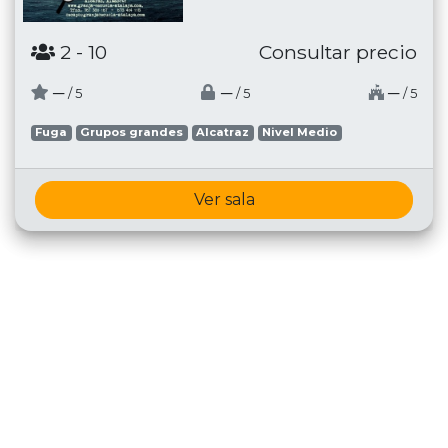
2
- 10
Consultar precio
─
─
─
/ 5
/ 5
/ 5
Fuga
Grupos grandes
Alcatraz
Nivel Medio
Ver sala