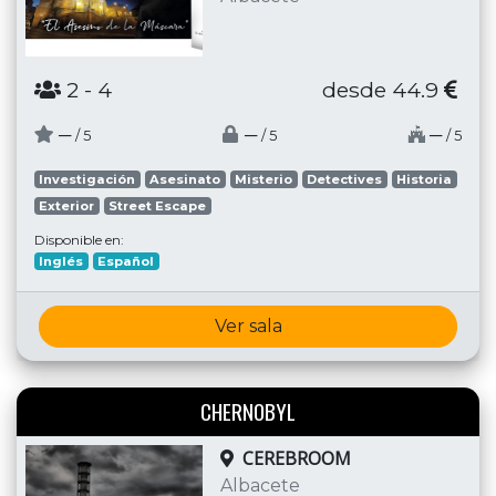
2
- 4
desde 44.9
─
─
─
/ 5
/ 5
/ 5
Investigación
Asesinato
Misterio
Detectives
Historia
Exterior
Street Escape
Disponible en:
Inglés
Español
Ver sala
CHERNOBYL
CEREBROOM
Albacete