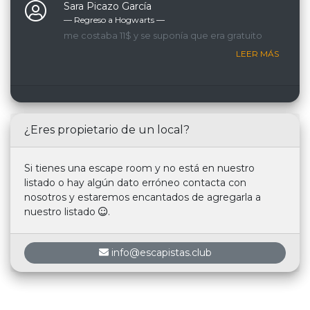
Sara Picazo García
— Regreso a Hogwarts ―
me costaba 11$ y se suponía que era gratuito
LEER MÁS
¿Eres propietario de un local?
Si tienes una escape room y no está en nuestro
listado o hay algún dato erróneo contacta con
nosotros y estaremos encantados de agregarla a
nuestro listado
.
info@escapistas.club