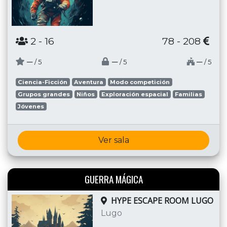
2
- 16
78 - 208
─
─
─
/ 5
/ 5
/ 5
Ciencia-Ficción
Aventura
Modo competición
Grupos grandes
Niños
Exploración espacial
Familias
Jóvenes
Ver sala
GUERRA MÁGICA
HYPE ESCAPE ROOM LUGO
Lugo