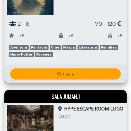
2
- 6
70 - 120
─
─
─
/ 5
/ 5
/ 5
Aventura
Fantasía
Cine
Magia
Literatura
Familias
Harry Potter
Jóvenes
Ver sala
SALA JUMANJI
HYPE ESCAPE ROOM LUGO
Lugo