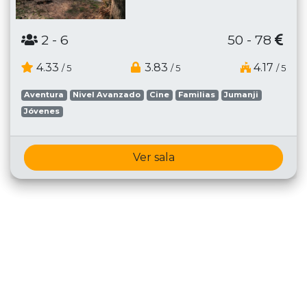
2
- 6
50 - 78
4.33
3.83
4.17
/ 5
/ 5
/ 5
Aventura
Nivel Avanzado
Cine
Familias
Jumanji
Jóvenes
Ver sala