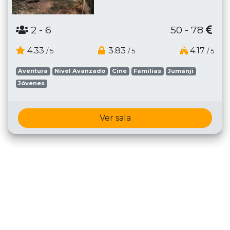
2
- 6
50 - 78
4.33
3.83
4.17
/ 5
/ 5
/ 5
Aventura
Nivel Avanzado
Cine
Familias
Jumanji
Jóvenes
Ver sala