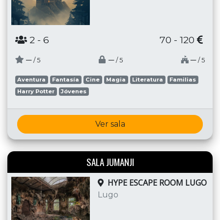
2
- 6
70 - 120
─
─
─
/ 5
/ 5
/ 5
Aventura
Fantasía
Cine
Magia
Literatura
Familias
Harry Potter
Jóvenes
Ver sala
SALA JUMANJI
HYPE ESCAPE ROOM LUGO
Lugo