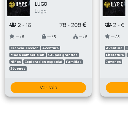
LUGO
Lugo
2
- 16
78 - 208
2
- 6
─
─
─
─
/ 5
/ 5
/ 5
/ 5
Ciencia-Ficción
Aventura
Aventura
Modo competición
Grupos grandes
Literatura
Niños
Exploración espacial
Familias
Jóvenes
Jóvenes
Ver sala