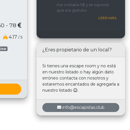
implicada y con una
me costaba 11$ y se suponía
interacción constante con
que era gratuito
nosotros.
LEER MÁS
50 - 78
4.17
/ 5
ine
¿Eres propietario de un local?
Si tienes una escape room y no está
en nuestro listado o hay algún dato
erróneo contacta con nosotros y
estaremos encantados de agregarla a
nuestro listado
.
info@escapistas.club