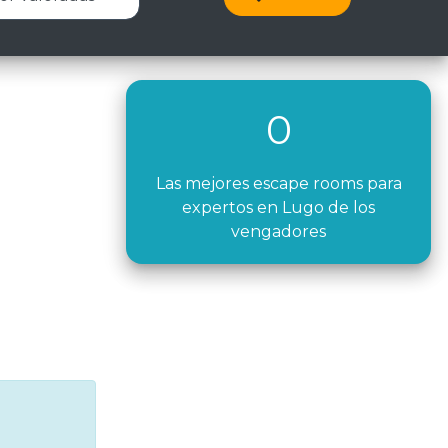
0
Las mejores escape rooms para
expertos en Lugo de los
vengadores