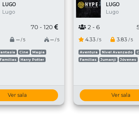
LUGO
LUGO
Lugo
Lugo
70 - 120
2
- 6
─
─
4.33
3.83
/ 5
/ 5
/ 5
/ 5
Fantasía
Cine
Magia
Aventura
Nivel Avanzado
C
Familias
Harry Potter
Familias
Jumanji
Jóvenes
Ver sala
Ver sala