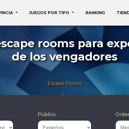
VINCIA
JUEGOS POR TIPO
RANKING
TIEN
escape rooms para exp
de los vengadores
Escape Rooms
Público:
Orden