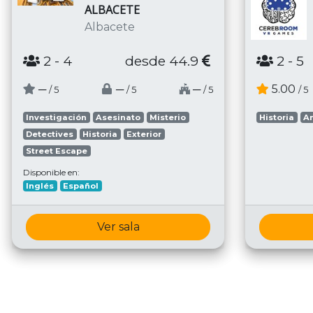
ALBACETE
Albacete
2
- 4
desde 44.9
2
- 5
─
─
─
5.00
/ 5
/ 5
/ 5
/ 5
Investigación
Asesinato
Misterio
Historia
A
Detectives
Historia
Exterior
Street Escape
Disponible en:
Inglés
Español
Ver sala