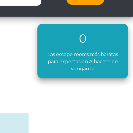
0
Las escape rooms más baratas
para expertos en Albacete de
venganza