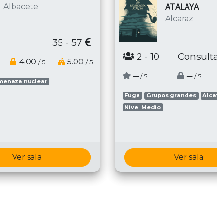
ATALAYA
Albacete
Alcaraz
35 - 57
2
- 10
Consulta
4.00
5.00
/ 5
/ 5
─
─
/ 5
/ 5
menaza nuclear
Fuga
Grupos grandes
Alca
Nivel Medio
Ver sala
Ver sala