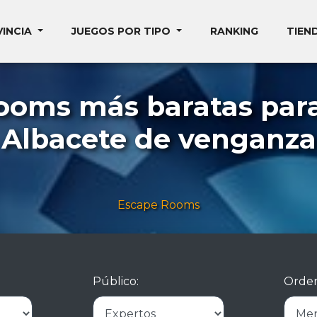
VINCIA
JUEGOS POR TIPO
RANKING
TIEN
ooms más baratas par
Albacete de venganza
Escape Rooms
Público:
Orden