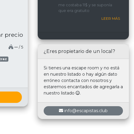
implicada y con una
me costaba 11$ y se suponía
interacción constante con
que era gratuito
nosotros.
LEER MÁS
r precio
─
/ 5
¿Eres propietario de un local?
traz
Si tienes una escape room y no está
en nuestro listado o hay algún dato
erróneo contacta con nosotros y
estaremos encantados de agregarla a
nuestro listado
.
info@escapistas.club