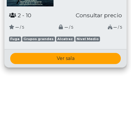
2
- 10
Consultar precio
─
─
─
/ 5
/ 5
/ 5
Fuga
Grupos grandes
Alcatraz
Nivel Medio
Ver sala