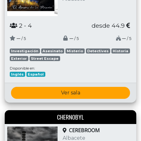
2
- 4
desde 44.9
─
─
─
/ 5
/ 5
/ 5
Investigación
Asesinato
Misterio
Detectives
Historia
Exterior
Street Escape
Disponible en:
Inglés
Español
Ver sala
CHERNOBYL
CEREBROOM
Albacete