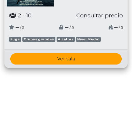
2
- 10
Consultar precio
─
─
─
/ 5
/ 5
/ 5
Fuga
Grupos grandes
Alcatraz
Nivel Medio
Ver sala