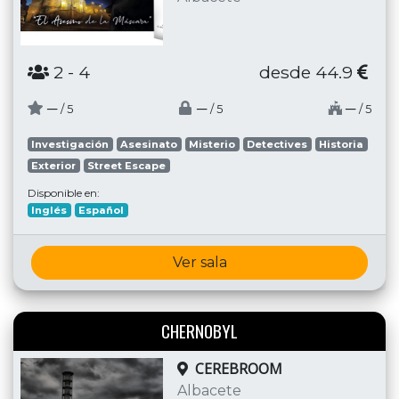
2
- 4
desde 44.9
─
─
─
/ 5
/ 5
/ 5
Investigación
Asesinato
Misterio
Detectives
Historia
Exterior
Street Escape
Disponible en:
Inglés
Español
Ver sala
CHERNOBYL
CEREBROOM
Albacete