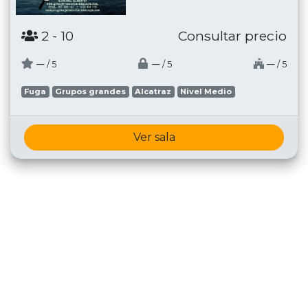
2
- 10
Consultar precio
─
─
─
/ 5
/ 5
/ 5
Fuga
Grupos grandes
Alcatraz
Nivel Medio
Ver sala