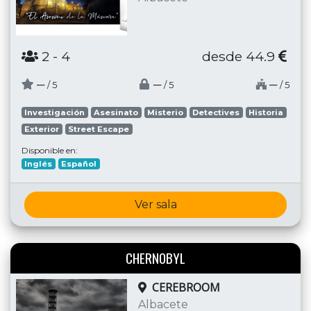
2
- 4
desde 44.9
─
─
─
/ 5
/ 5
/ 5
Investigación
Asesinato
Misterio
Detectives
Historia
Exterior
Street Escape
Disponible en:
Inglés
Español
Ver sala
CHERNOBYL
CEREBROOM
Albacete