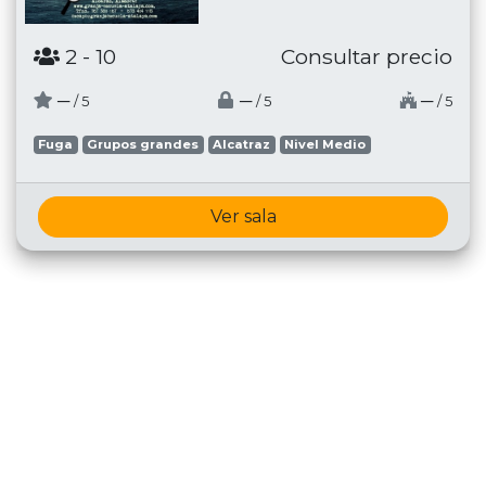
2
- 10
Consultar precio
─
─
─
/ 5
/ 5
/ 5
Fuga
Grupos grandes
Alcatraz
Nivel Medio
Ver sala