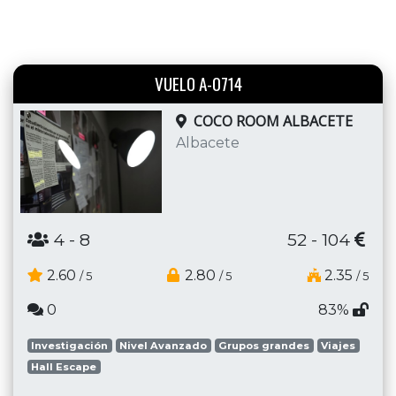
VUELO A-0714
COCO ROOM ALBACETE
Albacete
4
- 8
52 - 104
2.60
2.80
2.35
/ 5
/ 5
/ 5
0
83%
Investigación
Nivel Avanzado
Grupos grandes
Viajes
Hall Escape