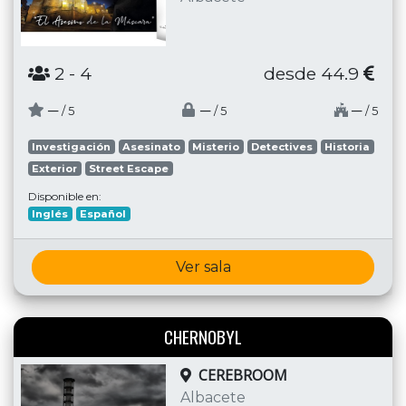
2
- 4
desde 44.9
─
─
─
/ 5
/ 5
/ 5
Investigación
Asesinato
Misterio
Detectives
Historia
Exterior
Street Escape
Disponible en:
Inglés
Español
Ver sala
CHERNOBYL
CEREBROOM
Albacete