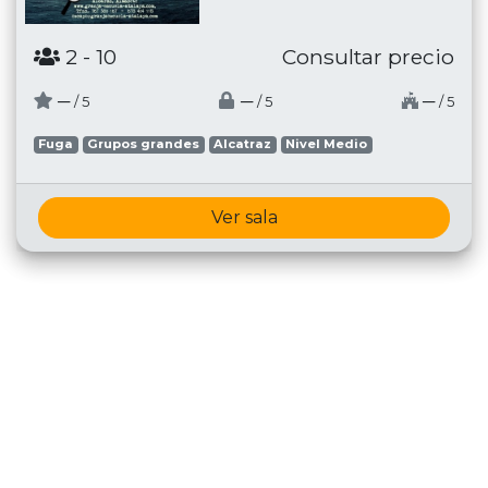
2
- 10
Consultar precio
─
─
─
/ 5
/ 5
/ 5
Fuga
Grupos grandes
Alcatraz
Nivel Medio
Ver sala