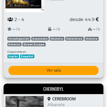
2
- 4
desde 44.9
─
─
─
/ 5
/ 5
/ 5
Investigación
Asesinato
Misterio
Detectives
Historia
Exterior
Street Escape
Disponible en:
Inglés
Español
Ver sala
CHERNOBYL
CEREBROOM
Albacete