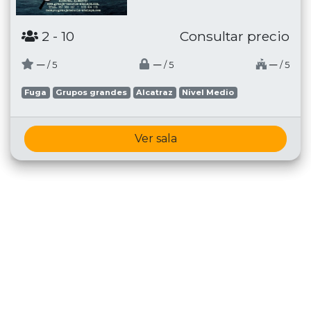
2
- 10
Consultar precio
─
─
─
/ 5
/ 5
/ 5
Fuga
Grupos grandes
Alcatraz
Nivel Medio
Ver sala