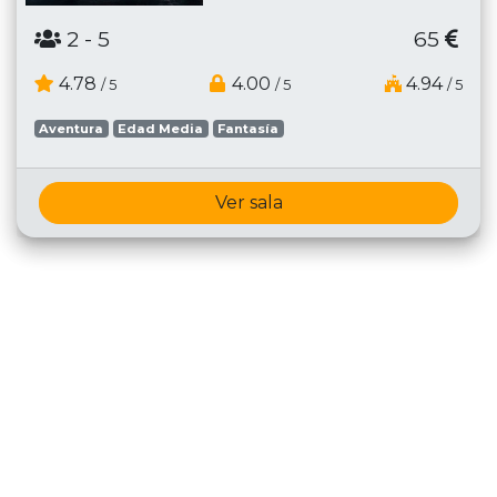
2
- 5
65
4.78
4.00
4.94
/ 5
/ 5
/ 5
Aventura
Edad Media
Fantasía
Ver sala