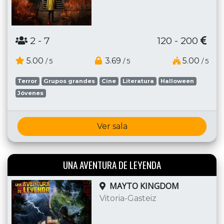
2
- 7
120 - 200
5.00
3.69
5.00
/ 5
/ 5
/ 5
Terror
Grupos grandes
Cine
Literatura
Halloween
Jóvenes
Ver sala
UNA AVENTURA DE LEYENDA
MAYTO KINGDOM
Vitoria-Gasteiz