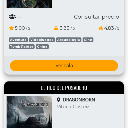
─
Consultar precio
5.00
3.83
4.83
/ 5
/ 5
/ 5
Aventura
Videojuegos
Arqueología
Cine
Tomb Raider
China
Ver sala
EL HIJO DEL POSADERO
DRAGONBORN
Vitoria-Gasteiz